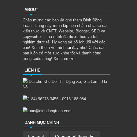
ABOUT
Chào mừng các bạn đã ghé thăm Đinh Đồng
Tuấn. Trang này mình lập nên nhằm chia sẻ các
kiến thức về CNTT, Website, Blogger, SEO và
copywritter... mà mình đã được học và trải
nghiệm thực tế. Hy vọng sẽ bổ ích đối với các
bạn! Xem thêm về mình
tại đây
nhé! Chúc các
bạn luôn có một sức khỏe tốt và thành công
trong cuộc sống! Xin cảm ơn
LIÊN HỆ
Địa chỉ: Khu Đô Thị, Đặng Xá, Gia Lâm,, Hà
Nội
(+84) 96278 3456 - 0915 188 084
tuan@dinhdongtuan.com
DANH MỤC CHÍNH
Bảo mật
Công nghệ thông tin