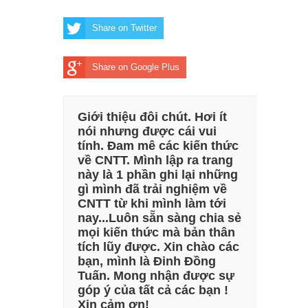
Share on Twitter
Share on Google Plus
Giới thiệu đôi chút. Hơi ít
nói nhưng được cái vui
tính. Đam mê các kiến thức
về CNTT. Mình lập ra trang
này là 1 phần ghi lại những
gì mình đã trải nghiệm về
CNTT từ khi mình làm tới
nay...Luôn sẵn sàng chia sẻ
mọi kiến thức mà bản thân
tích lũy được. Xin chào các
bạn, mình là Đinh Đồng
Tuấn. Mong nhận được sự
góp ý của tất cả các bạn !
Xin cảm ơn!