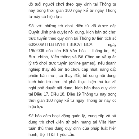
độ tuổi người chơi theo quy định tại Thông tư
này trong thời gian 180 ngày kể từ ngày Thông
đua lái máy bay tốc độ cao
tư này có hiệu lực.
Poe: Dùng thử Chatbot AI của Quora
Đối với những trò chơi điện tử đã được cấp
Quyết định phê duyệt nội dung, kịch bản trò chơi
Ransomware BlackCat là gì? Cách
trực tuyến theo quy định tại Thông tư liên tịch số
60/2006/TTLB-BVHTT-BBCVT-BCA ngày
ngăn chặn ra sao?
1/6/2006 của liên Bộ Văn hóa - Thông tin, Bộ
Bưu chính, Viễn thông và Bộ Công an về quản
lý trò chơi trực tuyến (online games), nếu doanh
nghiệp thay đổi tên trò chơi, cập nhật, nâng cấp
phiên bản mới, có thay đổi, bổ sung nội dung,
kịch bản trò chơi thì phải thực hiện thủ tục đề
nghị phê duyệt nội dung, kịch bản theo quy định
tại Điều 17, Điều 18, Điều 19 Thông tư này trong
thời gian 180 ngày kể từ ngày Thông tư này có
hiệu lực.
Để bảo đảm hoạt động quản lý, cung cấp và sử
dụng trò chơi điện tử trên mạng tại Việt Nam
tuân thủ theo đúng quy định của pháp luật hiện
hành, Bộ TT&TT yêu cầu: