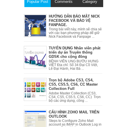
Popular Post
Comments
Category
HƯỚNG DẪN BẢO MẬT NICK
FACEBOOK VÀ BẢO VỆ
FANPAGE.
Trong bài viết này, mình sẽ chia sẻ
với các bạn phương pháp để giữ
Nick Facebook và Fanpage ...
TUYỂN DỤNG Nhân viên phát
triển dự án Truyền thông
GDSK cho cộng đồng
BỆNH VIÊN UNG BƯỚU HƯNG
VIỆT Địa chỉ: Số 34 Đại Cồ Việt,
Lê Đại Hành, Hai Bà ...
Trọn bộ Adobe CS3, CS4,
CS5, CS5.5, CS6, CC Master
Collection Full
Adobe Master Collection (CS3,
CS4, CS5, CS5.5, CS6, CC) Trọn
bộ các ứng dụng, công ...
CẤU HÌNH ZOHO MAIL TRÊN
OUTLOOK
Steps to Configure Zoho Mail
account as IMAP in Outlook Log in