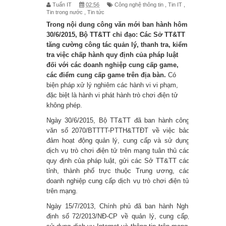
Tuấn IT
02:56
Công nghệ thông tin
,
Tin IT
,
Tin trong nước
,
Tin tức
dựng như thế này (nghiên cứu ban
Trong nội dung công văn mới ban hành hôm
30/6/2015, Bộ TT&TT chỉ đạo: Các Sở TT&TT
đầu)
tăng cường công tác quản lý, thanh tra, kiểm
tra việc chấp hành quy định của pháp luật
Người đàn ông giàu nhất thế giới
đối với các doanh nghiệp cung cấp game,
các điểm cung cấp game trên địa bàn.
Có
Lịch sử tài sản của Elon Musk
biện pháp xử lý nghiêm các hành vi vi phạm,
đặc biệt là hành vi phát hành trò chơi điện tử
Danh sách người giàu mới nhất của
không phép.
Ngày 30/6/2015, Bộ TT&TT đã ban hành công
Forbes - 10 người giàu nhất thế giới
văn số 2070/BTTTT-PTTH&TTĐT về việc bảo
đảm hoạt động quản lý, cung cấp và sử dụng
Cách sử dụng EasyShare trong 5
dịch vụ trò chơi điện tử trên mạng tuân thủ các
quy định của pháp luật, gửi các Sở TT&TT các
bước đơn giản
tỉnh, thành phố trực thuộc Trung ương, các
doanh nghiệp cung cấp dịch vụ trò chơi điện tử
Người dùng sẽ phải trả 8 USD/tháng
trên mạng.
Ngày 15/7/2013, Chính phủ đã ban hành Nghị
để có tick xanh trên Twitter
định số 72/2013/NĐ-CP về quản lý, cung cấp,