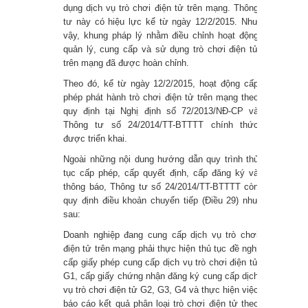
dụng dịch vụ trò chơi điện tử trên mạng. Thông
Windows không tắt sau thời gian đã
tư này có hiệu lực kể từ ngày 12/2/2015. Như
vậy, khung pháp lý nhằm điều chỉnh hoạt động
đặt
quản lý, cung cấp và sử dụng trò chơi điện tử
trên mạng đã được hoàn chỉnh.
Hướng dẫn sửa lỗi An
Theo đó, kể từ ngày 12/2/2015, hoạt động cấp
phép phát hành trò chơi điện tử trên mạng theo
authentication error has occurred
quy định tại Nghị định số 72/2013/NĐ-CP và
Thông tư số 24/2014/TT-BTTTT chính thức
khi dùng Remote Desktop
được triển khai.
Vì sao phải lấy laptop ra khỏi túi khi
Ngoài những nội dung hướng dẫn quy trình thủ
tục cấp phép, cấp quyết định, cấp đăng ký và
thông báo, Thông tư số 24/2014/TT-BTTTT còn
soi chiếu an ninh?
quy định điều khoản chuyển tiếp (Điều 29) như
sau:
Lần đầu tiên, Hiệp hội An ninh mạng
Doanh nghiệp đang cung cấp dịch vụ trò chơi
quốc gia tổ chức Đại hội: Chung tay
điện tử trên mạng phải thực hiện thủ tục đề nghị
cấp giấy phép cung cấp dịch vụ trò chơi điện tử
làm sạch môi trường mạng
G1, cấp giấy chứng nhận đăng ký cung cấp dịch
vụ trò chơi điện tử G2, G3, G4 và thực hiện việc
AI ‘vượt mặt’ con người trong cuộc
báo cáo kết quả phân loại trò chơi điện tử theo