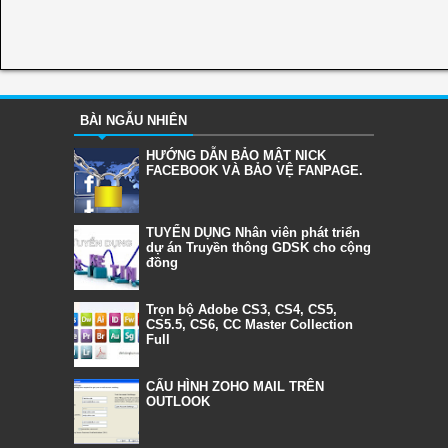
BÀI NGẪU NHIÊN
HƯỚNG DẪN BẢO MẬT NICK
FACEBOOK VÀ BẢO VỆ FANPAGE.
TUYỂN DỤNG Nhân viên phát triển
dự án Truyền thông GDSK cho cộng
đồng
Trọn bộ Adobe CS3, CS4, CS5,
CS5.5, CS6, CC Master Collection
Full
CẤU HÌNH ZOHO MAIL TRÊN
OUTLOOK