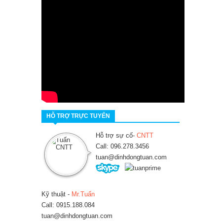
HỖ TRỢ TRỰC TUYẾN
Hỗ trợ sự cố-
CNTT
Call: 096.278.3456
tuan@dinhdongtuan.com
Kỹ thuật -
Mr.Tuấn
Call: 0915.188.084
tuan@dinhdongtuan.com