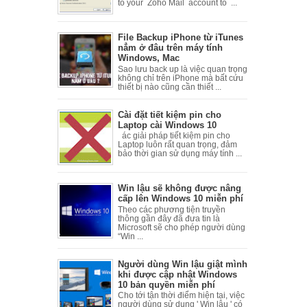
to your Zoho Mail account to ...
File Backup iPhone từ iTunes
nẳm ở đâu trên máy tính
Windows, Mac
Sao lưu back up là việc quan trọng
không chỉ trên iPhone mà bất cứu
thiết bị nào cũng cần thiết ...
Cài đặt tiết kiệm pin cho
Laptop cài Windows 10
ác giải pháp tiết kiệm pin cho
Laptop luôn rất quan trọng, đảm
bảo thời gian sử dụng máy tính ...
Win lậu sẽ không được nâng
cấp lên Windows 10 miễn phí
Theo các phương tiện truyền
thông gần đây đã đưa tin là
Microsoft sẽ cho phép người dùng
“Win ...
Người dùng Win lậu giật mình
khi được cập nhật Windows
10 bản quyền miễn phí
Cho tới tận thời điểm hiện tại, việc
người dùng sử dụng ' Win lậu ' có