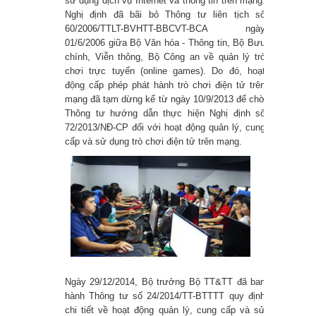
sử dụng dịch vụ Internet và thông tin trên mạng.
Chuyển đổi số quốc gia, phát triển
Nghị định đã bãi bỏ Thông tư liên tịch số
60/2006/TTLT-BVHTT-BBCVT-BCA ngày
chính phủ số, kinh tế số và xã hội số
01/6/2006 giữa Bộ Văn hóa - Thông tin, Bộ Bưu
chính, Viễn thông, Bộ Công an về quản lý trò
5 cách giúp bạn thiết kế thiệp cưới
chơi trực tuyến (online games). Do đó, hoạt
động cấp phép phát hành trò chơi điện tử trên
online nhanh chóng và đẹp mắt
mạng đã tạm dừng kể từ ngày 10/9/2013 để chờ
Thông tư hướng dẫn thực hiện Nghị định số
Hướng dẫn sửa lỗi Zoom báo sai
72/2013/NĐ-CP đối với hoạt động quản lý, cung
cấp và sử dụng trò chơi điện tử trên mạng.
mật khẩu đơn giản
Cách tải Windows 11, download ISO
Win 11 mới nhất
Danh sách phím tắt Windows 11 mới
nhất
Ngày 29/12/2014, Bộ trưởng Bộ TT&TT đã ban
hành Thông tư số 24/2014/TT-BTTTT quy định
5 cách sửa lỗi màn hình máy tính
chi tiết về hoạt động quản lý, cung cấp và sử