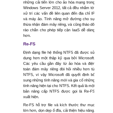
những cải tiến lớn cho ảo hóa mạng trong
Windows Server 2012, tất cả đều nhắm tới
xử trí các vấn đề liên quan đến địa chỉ IP
và máy ảo. Tính năng mở đường cho sự
thừa nhận đám mây riêng, và cũng tháo dỡ
rào chắn cho phép tiếp cận IaaS dễ dàng
hơn.
Re-FS
Định dạng file hệ thống NTFS đã được sử
dụng hơn một thập kỷ qua bởi Microsoft.
Các yêu cầu gần đây từ ảo hóa và điện
toán đám mây riêng đòi hỏi nhiều hơn từ
NTFS, vì vậy Microsoft đã quyết định bổ
sung những tính năng mới và gia cố những
tính năng hiện tại cho NTFS. Kết quả là một
bản nâng cấp NTFS được gọi là Re-FS
xuất hiện.
Re-FS hỗ trợ file và kích thước thư mục
lớn hơn, dọn dẹp ổ đĩa, cải thiện hiệu năng,