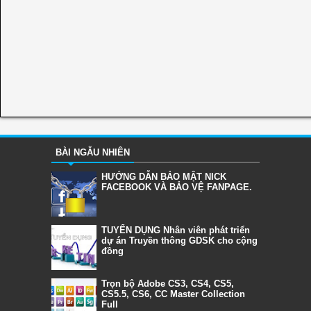
BÀI NGẪU NHIÊN
HƯỚNG DẪN BẢO MẬT NICK
FACEBOOK VÀ BẢO VỆ FANPAGE.
TUYỂN DỤNG Nhân viên phát triển
dự án Truyền thông GDSK cho cộng
đồng
Trọn bộ Adobe CS3, CS4, CS5,
CS5.5, CS6, CC Master Collection
Full