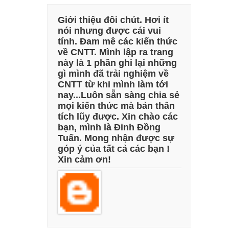
Giới thiệu đôi chút. Hơi ít
nói nhưng được cái vui
tính. Đam mê các kiến thức
về CNTT. Mình lập ra trang
này là 1 phần ghi lại những
gì mình đã trải nghiệm về
CNTT từ khi mình làm tới
nay...Luôn sẵn sàng chia sẻ
mọi kiến thức mà bản thân
tích lũy được. Xin chào các
bạn, mình là Đinh Đồng
Tuấn. Mong nhận được sự
góp ý của tất cả các bạn !
Xin cảm ơn!