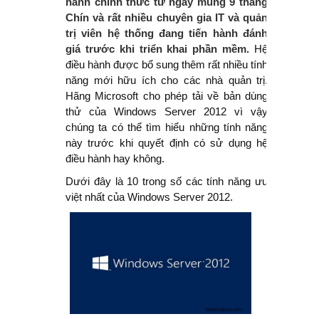
hành chính thức từ ngày mùng 9 tháng
Chín và rất nhiều chuyên gia IT và quản
dựng như thế này (nghiên cứu ban
trị viên hệ thống đang tiến hành đánh
giá trước khi triển khai phần mềm.
Hệ
đầu)
điều hành được bổ sung thêm rất nhiều tính
năng mới hữu ích cho các nhà quản trị.
Người đàn ông giàu nhất thế giới
Hãng Microsoft cho phép tải về bản dùng
thử của Windows Server 2012 vì vậy
Lịch sử tài sản của Elon Musk
chúng ta có thể tìm hiểu những tính năng
này trước khi quyết định có sử dụng hệ
Danh sách người giàu mới nhất của
điều hành hay không.
Forbes - 10 người giàu nhất thế giới
Dưới đây là 10 trong số các tính năng ưu
việt nhất của Windows Server 2012.
Cách sử dụng EasyShare trong 5
bước đơn giản
Người dùng sẽ phải trả 8 USD/tháng
để có tick xanh trên Twitter