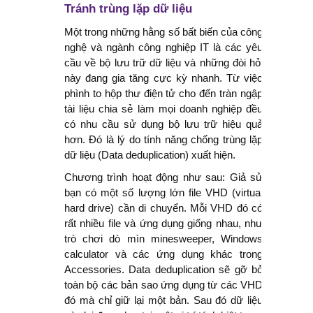
Chuyển đổi số quốc gia, phát triển
Tránh trùng lặp dữ liệu
Một trong những hằng số bất biến của công
chính phủ số, kinh tế số và xã hội số
nghệ và ngành công nghiệp IT là các yêu
cầu về bộ lưu trữ dữ liệu và những đòi hỏi
5 cách giúp bạn thiết kế thiệp cưới
này đang gia tăng cực kỳ nhanh. Từ việc
phình to hộp thư điện tử cho đến tràn ngập
online nhanh chóng và đẹp mắt
tài liệu chia sẻ làm mọi doanh nghiệp đều
Hướng dẫn sửa lỗi Zoom báo sai
có nhu cầu sử dụng bộ lưu trữ hiệu quả
hơn. Đó là lý do tính năng chống trùng lặp
mật khẩu đơn giản
dữ liệu (Data deduplication) xuất hiện.
Chương trình hoạt động như sau: Giả sử
Cách tải Windows 11, download ISO
bạn có một số lượng lớn file VHD (virtual
hard drive) cần di chuyển. Mỗi VHD đó có
Win 11 mới nhất
rất nhiều file và ứng dụng giống nhau, như
trò chơi dò mìn minesweeper, Windows
Danh sách phím tắt Windows 11 mới
calculator và các ứng dụng khác trong
Accessories. Data deduplication sẽ gỡ bỏ
nhất
toàn bộ các bản sao ứng dụng từ các VHD
5 cách sửa lỗi màn hình máy tính
đó mà chỉ giữ lại một bản. Sau đó dữ liệu