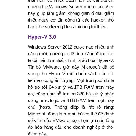
những file Windows Server mình cần. Việc
đua lái máy bay tốc độ cao
này giúp làm giảm không gian ổ đĩa, giảm
thiểu nguy cơ tấn công từ các hacker nhờ
Poe: Dùng thử Chatbot AI của Quora
hạn chế số lượng file cài xuống tối thiểu.
Ransomware BlackCat là gì? Cách
Hyper-V 3.0
Windows Server 2012 được nạp nhiều tính
ngăn chặn ra sao?
năng mới, nhưng có lẽ tính năng được coi
là cải tiến lớn nhất chính là ảo hóa Hyper-V.
Từ bỏ VMware, giờ đây Microsoft đã bổ
sung cho Hyper-V một danh sách các cải
tiến vô cùng ấn tượng. Một trong số đó là
hỗ trợ tới 64 xử lý và 1TB RAM trên máy
ảo, cũng như hỗ trợ tới 320 bộ xử lý phần
cứng mức logic và 4TB RAM trên một máy
chủ (host). Thông điệp là rất rõ ràng:
Microsoft đang làm mọi thứ có thể để đánh
đổ vị trí của VMware, sự chọn lựa nền tảng
ảo hóa hàng đầu cho doanh nghiệp ở thời
điểm này.