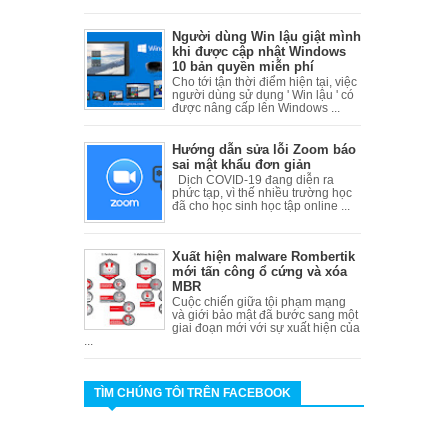
Người dùng Win lậu giật mình
khi được cập nhật Windows
10 bản quyền miễn phí
Cho tới tận thời điểm hiện tại, việc
người dùng sử dụng ' Win lậu ' có
được nâng cấp lên Windows ...
Hướng dẫn sửa lỗi Zoom báo
sai mật khẩu đơn giản
Dịch COVID-19 đang diễn ra
phức tạp, vì thế nhiều trường học
đã cho học sinh học tập online ...
Xuất hiện malware Rombertik
mới tấn công ổ cứng và xóa
MBR
Cuộc chiến giữa tội phạm mạng
và giới bảo mật đã bước sang một
giai đoạn mới với sự xuất hiện của
...
TÌM CHÚNG TÔI TRÊN FACEBOOK