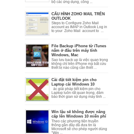
bộ các ứng dụng, công ...
CẤU HÌNH ZOHO MAIL TRÊN
OUTLOOK
Steps to Configure Zoho Mail
account as IMAP in Outlook Log in
to your Zoho Mail account to ...
File Backup iPhone từ iTunes
nẳm ở đâu trên máy tính
Windows, Mac
Sao lưu back up là việc quan trọng
không chỉ trên iPhone mà bất cứu
thiết bị nào cũng cần thiết ...
Cài đặt tiết kiệm pin cho
Laptop cài Windows 10
ác giải pháp tiết kiệm pin cho
Laptop luôn rất quan trọng, đảm
bảo thời gian sử dụng máy tính ...
Win lậu sẽ không được nâng
cấp lên Windows 10 miễn phí
Theo các phương tiện truyền
thông gần đây đã đưa tin là
Microsoft sẽ cho phép người dùng
“Win ...