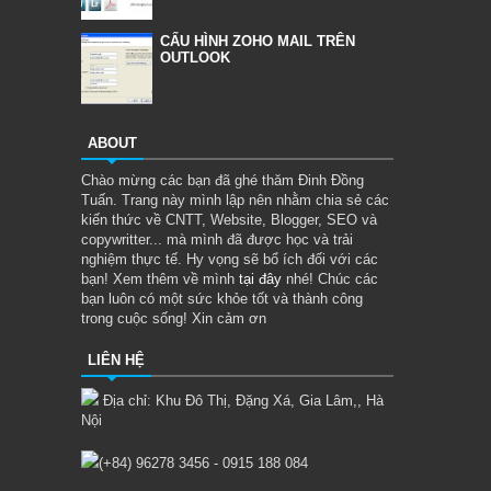
CẤU HÌNH ZOHO MAIL TRÊN
OUTLOOK
ABOUT
Chào mừng các bạn đã ghé thăm Đinh Đồng
Tuấn. Trang này mình lập nên nhằm chia sẻ các
kiến thức về CNTT, Website, Blogger, SEO và
copywritter... mà mình đã được học và trải
nghiệm thực tế. Hy vọng sẽ bổ ích đối với các
bạn! Xem thêm về mình
tại đây
nhé! Chúc các
bạn luôn có một sức khỏe tốt và thành công
trong cuộc sống! Xin cảm ơn
LIÊN HỆ
Địa chỉ: Khu Đô Thị, Đặng Xá, Gia Lâm,, Hà
Nội
(+84) 96278 3456 - 0915 188 084