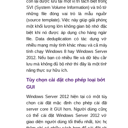
còn lại được lưu tại một vị trí tách biệt trong
Windows không tắt sau thời gian đã
SVI (System Volume Information) và trỏ tới
những file đóng vai trò là mẫu nguồn
đặt
(source template). Việc này giúp giải phóng
một khối lượng lớn không gian bộ nhớ đặc
Hướng dẫn sửa lỗi An
biệt khi nó được áp dụng cho hàng ngàn
file. Data deduplication có tác dụng với
authentication error has occurred
nhiều mạng máy tính khác nhau và cả máy
tính chạy Windows 8 hay Windows Server
khi dùng Remote Desktop
2012. Nếu bạn có nhiều file và dữ liệu cần
lưu mà không đủ bộ nhớ thì đây là một tính
Vì sao phải lấy laptop ra khỏi túi khi
năng thực sự hữu ích.
soi chiếu an ninh?
Tùy chọn cài đặt cho phép loại bớt
GUI
Lần đầu tiên, Hiệp hội An ninh mạng
Windows Server 2012 hiện tại có một tùy
quốc gia tổ chức Đại hội: Chung tay
chọn cài đặt mặc định cho phép cài đặt
server core ít GUI hơn. Người dùng cũng
làm sạch môi trường mạng
có thể cài đặt Windows Server 2012 với
giao diện người dùng tối thiểu nhất, tức họ
AI ‘vượt mặt’ con người trong cuộc
thậm chí có nhiều cách hơn để cài đặt chỉ