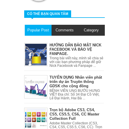
CÓ THỂ BẠN QUAN TÂM
Popular Post
Comments
Category
HƯỚNG DẪN BẢO MẬT NICK
FACEBOOK VÀ BẢO VỆ
FANPAGE.
Trong bài viết này, mình sẽ chia sẻ
với các bạn phương pháp để giữ
Nick Facebook và Fanpage ...
TUYỂN DỤNG Nhân viên phát
triển dự án Truyền thông
GDSK cho cộng đồng
BỆNH VIÊN UNG BƯỚU HƯNG
VIỆT Địa chỉ: Số 34 Đại Cồ Việt,
Lê Đại Hành, Hai Bà ...
Trọn bộ Adobe CS3, CS4,
CS5, CS5.5, CS6, CC Master
Collection Full
Adobe Master Collection (CS3,
CS4, CS5, CS5.5, CS6, CC) Trọn