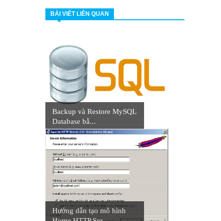
BÀI VIẾT LIÊN QUAN
Backup và Restore MySQL
Database bằ...
Hướng dẫn tạo mô hình
Home HTTP Ser...