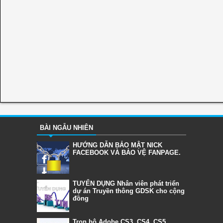
BÀI NGẪU NHIÊN
HƯỚNG DẪN BẢO MẬT NICK
FACEBOOK VÀ BẢO VỆ FANPAGE.
TUYỂN DỤNG Nhân viên phát triển
dự án Truyền thông GDSK cho cộng
đồng
Trọn bộ Adobe CS3, CS4, CS5,