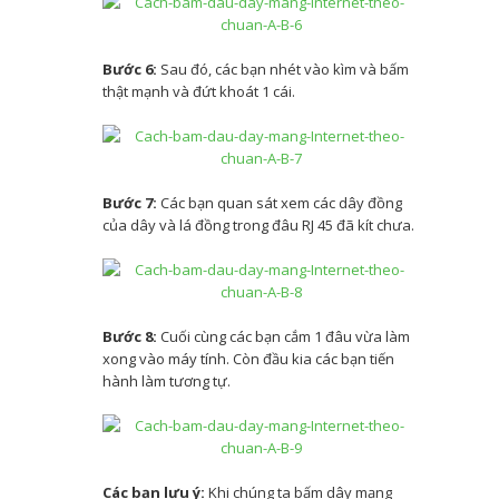
Lưu trữ ngũ cốc trong lòng đất, đất
Bước 6:
Sau đó, các bạn nhét vào kìm và bấm
canh tác tiêu chuẩn cao được xây
thật mạnh và đứt khoát 1 cái.
dựng như thế này (nghiên cứu ban
đầu)
Bước 7:
Các bạn quan sát xem các dây đồng
của dây và lá đồng trong đâu RJ 45 đã kít chưa.
Bước 8:
Cuối cùng các bạn cắm 1 đâu vừa làm
xong vào máy tính. Còn đầu kia các bạn tiến
hành làm tương tự.
Các bạn lưu ý:
Khi chúng ta bấm dây mạng