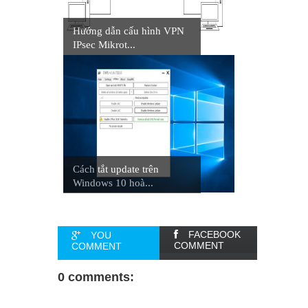
Hướng dẫn cấu hình VPN
IPsec Mikrot...
Cách tắt update trên
Windows 10 hoà...
FACEBOOK
YOU
COMMENT
COMMENT
0 comments: