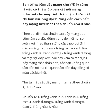
Bạn từng bấm dây mạng chưa?
Đây cũng
online nhanh chóng và đẹp mắt
là việc có thể giúp bạn kết nối mạng
Internet cho máy tính. Nếu bạn chưa biết
thì bạn vui lòng đọc hướng dẫn cách bấm
Hướng dẫn sửa lỗi Zoom báo sai
dây mạng Internet theo chuẩn A và B nhé.
mật khẩu đơn giản
Theo qui định đạt chuẩn của dây mạng bao
gồm tám sợi dây đồng trong đó mỗi hai sợi
Cách tải Windows 11, download ISO
xoắn với nhau thành từng cặp theo qui định
nâu – trắng nâu, cam – trắng cam – xanh lá –
Win 11 mới nhất
trắng xanh lá, xanh dương – trắng xanh dương
và một sợi dây kẽm. Sợi dây kẽm có tác dụng
Danh sách phím tắt Windows 11 mới
dây mạng chắc chắn hơn, các bạn không quan
tâm đến nó mà chỉ quan tâm đến dây đồng có
nhất
màu sắc kia thôi.
5 cách sửa lỗi màn hình máy tính
Thứ tự màu sắc dây mạng Internet theo chuẩn
A, B như sau:
Windows không tắt sau thời gian đã
Chuẩn A:
1. Trắng xanh lá 2. Xanh lá 3. Trắng
đặt
cam 4. Xanh dương 5. Trắng xanh dương 6.
Cam 7. Trắng nâu 8. Nâu.