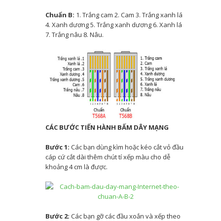
Hướng dẫn sửa lỗi An
Chuẩn B:
1. Trắng cam 2. Cam 3. Trắng xanh lá
4. Xanh dương 5. Trắng xanh dương 6. Xanh lá
authentication error has occurred
7. Trắng nâu 8. Nâu.
khi dùng Remote Desktop
Vì sao phải lấy laptop ra khỏi túi khi
soi chiếu an ninh?
Lần đầu tiên, Hiệp hội An ninh mạng
CÁC BƯỚC TIẾN HÀNH BẤM DÂY MẠNG
quốc gia tổ chức Đại hội: Chung tay
Bước 1:
Các bạn dùng kìm hoặc kéo cắt vỏ đầu
làm sạch môi trường mạng
cáp cứ cắt dài thêm chút tí xếp màu cho dễ
khoảng 4 cm là được.
AI ‘vượt mặt’ con người trong cuộc
đua lái máy bay tốc độ cao
Poe: Dùng thử Chatbot AI của Quora
Bước 2:
Các bạn gỡ các đầu xoắn và xếp theo