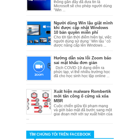
thông gần đây đã đưa tin là
Microsoft sẽ cho phép người dùng
“Win ...
Người dùng Win lậu giật mình
khi được cập nhật Windows
10 bản quyền miễn phí
Cho tới tận thời điểm hiện tại, việc
người dùng sử dụng ' Win lậu ' có
được nâng cấp lên Windows ...
Hướng dẫn sửa lỗi Zoom báo
sai mật khẩu đơn giản
Dịch COVID-19 đang diễn ra
phức tạp, vì thế nhiều trường học
đã cho học sinh học tập online ...
Xuất hiện malware Rombertik
mới tấn công ổ cứng và xóa
MBR
Cuộc chiến giữa tội phạm mạng
và giới bảo mật đã bước sang một
giai đoạn mới với sự xuất hiện của
...
TÌM CHÚNG TÔI TRÊN FACEBOOK