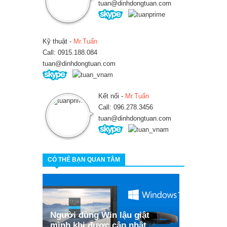
tuan@dinhdongtuan.com
Kỹ thuật -
Mr.Tuấn
Call: 0915.188.084
tuan@dinhdongtuan.com
Kết nối -
Mr.Tuấn
Call: 096.278.3456
tuan@dinhdongtuan.com
CÓ THỂ BẠN QUAN TÂM
Người dùng Win lậu giật
mình khi được cập nhật