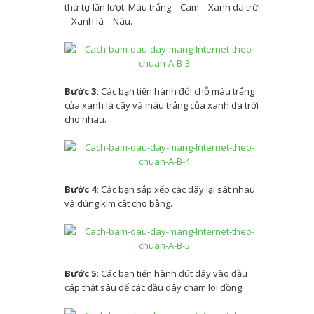
thứ tự lần lượt: Màu trắng – Cam – Xanh da trời
Ransomware BlackCat là gì? Cách
– Xanh lá – Nâu.
ngăn chặn ra sao?
Thiết bị thông minh biến xe đạp
Bước 3:
Các bạn tiến hành đổi chỗ màu trắng
thành xe đạp điện trong 30 giây
của xanh lá cây và màu trắng của xanh da trời
cho nhau.
Tìm hiểu về 2 chế độ Memory Saver
và Energy Saver mới của Chrome
Bước 4:
Các bạn sắp xếp các dây lại sát nhau
"Xe chạy bằng năng lượng hydro"
và dùng kìm cắt cho bằng.
đang có mặt trên thị trường, không
cần đổ xăng và sạc điện, liệu có thể
Bước 5:
Các bạn tiến hành đút dây vào đầu
thay thế xe điện hai bánh? Bạn nghĩ
cáp thật sâu để các đầu dây chạm lõi đồng.
sao?