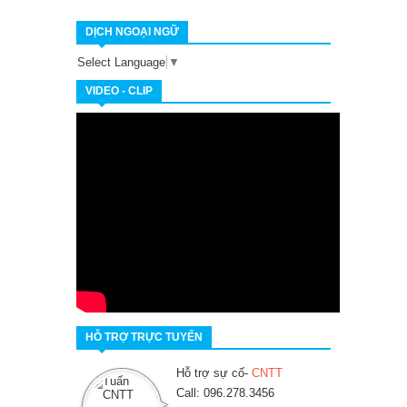
DỊCH NGOẠI NGỮ
Select Language
▼
VIDEO - CLIP
HỖ TRỢ TRỰC TUYẾN
Hỗ trợ sự cố-
CNTT
Call: 096.278.3456