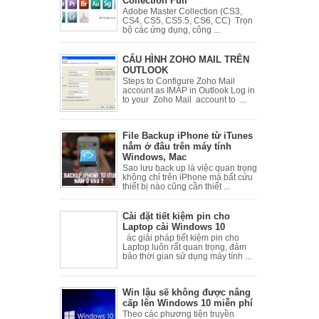
Collection Full
Adobe Master Collection (CS3,
CS4, CS5, CS5.5, CS6, CC) Trọn
bộ các ứng dụng, công ...
CẤU HÌNH ZOHO MAIL TRÊN
OUTLOOK
Steps to Configure Zoho Mail
account as IMAP in Outlook Log in
to your Zoho Mail account to ...
File Backup iPhone từ iTunes
nẳm ở đâu trên máy tính
Windows, Mac
Sao lưu back up là việc quan trọng
không chỉ trên iPhone mà bất cứu
thiết bị nào cũng cần thiết ...
Cài đặt tiết kiệm pin cho
Laptop cài Windows 10
ác giải pháp tiết kiệm pin cho
Laptop luôn rất quan trọng, đảm
bảo thời gian sử dụng máy tính ...
Win lậu sẽ không được nâng
cấp lên Windows 10 miễn phí
Theo các phương tiện truyền