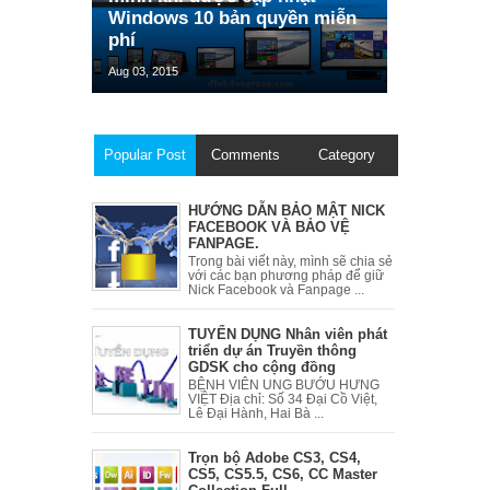
Windows 10 bản quyền miễn
phí
Aug 03, 2015
Popular Post
Comments
Category
HƯỚNG DẪN BẢO MẬT NICK
FACEBOOK VÀ BẢO VỆ
FANPAGE.
Trong bài viết này, mình sẽ chia sẻ
với các bạn phương pháp để giữ
Nick Facebook và Fanpage ...
TUYỂN DỤNG Nhân viên phát
triển dự án Truyền thông
GDSK cho cộng đồng
BỆNH VIÊN UNG BƯỚU HƯNG
VIỆT Địa chỉ: Số 34 Đại Cồ Việt,
Lê Đại Hành, Hai Bà ...
Trọn bộ Adobe CS3, CS4,
CS5, CS5.5, CS6, CC Master