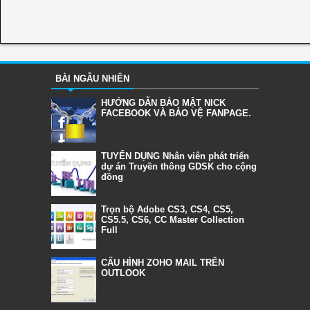
BÀI NGẪU NHIÊN
HƯỚNG DẪN BẢO MẬT NICK
FACEBOOK VÀ BẢO VỆ FANPAGE.
TUYỂN DỤNG Nhân viên phát triển
dự án Truyền thông GDSK cho cộng
đồng
Trọn bộ Adobe CS3, CS4, CS5,
CS5.5, CS6, CC Master Collection
Full
CẤU HÌNH ZOHO MAIL TRÊN
OUTLOOK