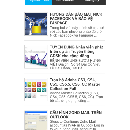
HƯỚNG DẪN BẢO MẬT NICK
FACEBOOK VÀ BẢO VỆ
FANPAGE.
Trong bài viết này, mình sẽ chia sẻ
với các bạn phương pháp để giữ
Nick Facebook và Fanpage ...
TUYỂN DỤNG Nhân viên phát
triển dự án Truyền thông
GDSK cho cộng đồng
BỆNH VIÊN UNG BƯỚU HƯNG
VIỆT Địa chỉ: Số 34 Đại Cồ Việt,
Lê Đại Hành, Hai Bà ...
Trọn bộ Adobe CS3, CS4,
CS5, CS5.5, CS6, CC Master
Collection Full
Adobe Master Collection (CS3,
CS4, CS5, CS5.5, CS6, CC) Trọn
bộ các ứng dụng, công ...
CẤU HÌNH ZOHO MAIL TRÊN
OUTLOOK
Steps to Configure Zoho Mail
account as IMAP in Outlook Log in
to your Zoho Mail account to ...