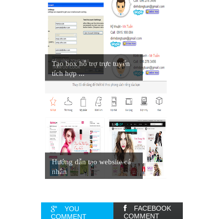
Tạo box hỗ trợ trực tuyến
tích hợp ...
Hướng dẫn tạo website cá
nhân
FACEBOOK
YOU
COMMENT
COMMENT