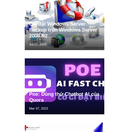
Cài đặt Windows Server
Backup trên Windows Server
2008 R2
Jul 27, 2015
Poe: Dùng thử Chatbot AI của
Quora
Mar 07, 2023