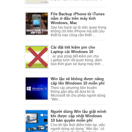
File Backup iPhone từ iTunes
nẳm ở đâu trên máy tính
Windows, Mac
Sao lưu back up là việc quan trọng
không chỉ trên iPhone mà bất cứu
thiết bị nào cũng cần thiết ...
Cài đặt tiết kiệm pin cho
Laptop cài Windows 10
ác giải pháp tiết kiệm pin cho
Laptop luôn rất quan trọng, đảm
bảo thời gian sử dụng máy tính ...
Win lậu sẽ không được nâng
cấp lên Windows 10 miễn phí
Theo các phương tiện truyền
thông gần đây đã đưa tin là
Microsoft sẽ cho phép người dùng
“Win ...
Người dùng Win lậu giật mình
khi được cập nhật Windows
10 bản quyền miễn phí
Cho tới tận thời điểm hiện tại, việc
người dùng sử dụng ' Win lậu ' có