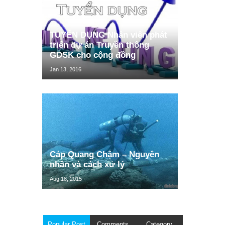
TUYỂN DỤNG Nhân viên phát
triển dự án Truyền thông
GDSK cho cộng đồng
Jan 13, 2016
Cáp Quang Chậm – Nguyên
nhân và cách xử lý
Aug 18, 2015
Popular Post
Comments
Category