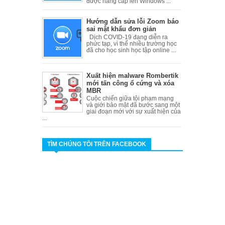
được nâng cấp lên Windows ...
Hướng dẫn sửa lỗi Zoom báo
sai mật khẩu đơn giản
Dịch COVID-19 đang diễn ra
phức tạp, vì thế nhiều trường học
đã cho học sinh học tập online ...
Xuất hiện malware Rombertik
mới tấn công ổ cứng và xóa
MBR
Cuộc chiến giữa tội phạm mạng
và giới bảo mật đã bước sang một
giai đoạn mới với sự xuất hiện của
...
TÌM CHÚNG TÔI TRÊN FACEBOOK