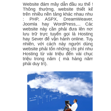
Website đám mây dẫn đầu xu thế !
Thông thường, website thiết kế
dựng như thế này (nghiên cứu ban
trên nhiều nền tảng khác nhau như
: PHP, ASPX, DreamWeaver,
đầu)
Joomla hay WordPress,... Các
website này cần phải đưa lên nơi
Người đàn ông giàu nhất thế giới
lưu trữ trực tuyến gọi là Hosting
hay Sever để vận hành online. Tuy
Lịch sử tài sản của Elon Musk
nhiên, với cách này người dùng
website phải tốn những chi phí như
Danh sách người giàu mới nhất của
Hosting từ vài triệu đến vài chục
triệu trong năm ( mà hàng năm
Forbes - 10 người giàu nhất thế giới
phải duy trì).
Cách sử dụng EasyShare trong 5
bước đơn giản
Người dùng sẽ phải trả 8 USD/tháng
để có tick xanh trên Twitter