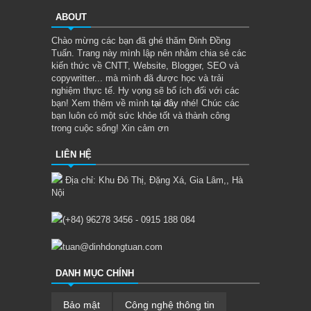
ABOUT
Chào mừng các bạn đã ghé thăm Đinh Đồng
Tuấn. Trang này mình lập nên nhằm chia sẻ các
kiến thức về CNTT, Website, Blogger, SEO và
copywritter... mà mình đã được học và trải
nghiệm thực tế. Hy vọng sẽ bổ ích đối với các
bạn! Xem thêm về mình
tại đây
nhé! Chúc các
bạn luôn có một sức khỏe tốt và thành công
trong cuộc sống! Xin cảm ơn
LIÊN HỆ
Địa chỉ: Khu Đô Thị, Đặng Xá, Gia Lâm,, Hà
Nội
(+84) 96278 3456 - 0915 188 084
tuan@dinhdongtuan.com
DANH MỤC CHÍNH
Bảo mật
Công nghệ thông tin