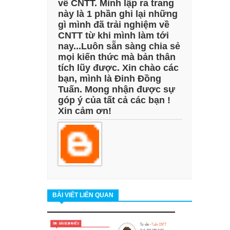
về CNTT. Mình lập ra trang
này là 1 phần ghi lại những
đua lái máy bay tốc độ cao
gì mình đã trải nghiệm về
CNTT từ khi mình làm tới
Poe: Dùng thử Chatbot AI của Quora
nay...Luôn sẵn sàng chia sẻ
mọi kiến thức mà bản thân
Ransomware BlackCat là gì? Cách
tích lũy được. Xin chào các
bạn, mình là Đinh Đồng
ngăn chặn ra sao?
Tuấn. Mong nhận được sự
góp ý của tất cả các bạn !
Xin cảm ơn!
BÀI VIẾT LIÊN QUAN