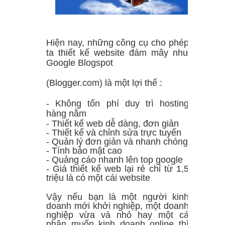
Chuyển đổi số quốc gia, phát triển
chính phủ số, kinh tế số và xã hội số
Hiện nay, những công cụ cho phép
5 cách giúp bạn thiết kế thiệp cưới
ta thiết kế website đám mây như
Google Blogspot
online nhanh chóng và đẹp mắt
(Blogger.com) là một lợi thế :
Hướng dẫn sửa lỗi Zoom báo sai
- Không tốn phí duy trì hosting
mật khẩu đơn giản
hàng nằm
- Thiết kế web dễ dàng, đơn giản
Cách tải Windows 11, download ISO
- Thiết kế và chỉnh sửa trực tuyến
- Quản lý đơn giản và nhanh chóng
- Tính bảo mật cao
Win 11 mới nhất
- Quảng cáo nhanh lên top google
- Giá thiết kế web lại rẻ chỉ từ 1,5
Danh sách phím tắt Windows 11 mới
triệu là có một cái website
nhất
Vậy nếu bạn là một người kinh
doanh mới khởi nghiệp, một doanh
nghiệp vừa và nhỏ hay một cá
5 cách sửa lỗi màn hình máy tính
nhân muốn kinh doanh online thì