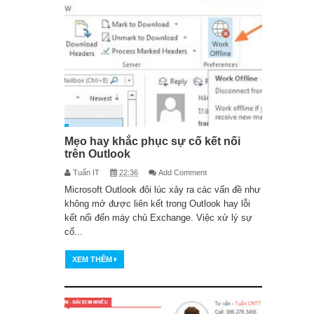
Hướng dẫn sửa lỗi An
authentication error has occurred
khi dùng Remote Desktop
Vì sao phải lấy laptop ra khỏi túi khi
soi chiếu an ninh?
Mẹo hay khắc phục sự cố kết nối
Lần đầu tiên, Hiệp hội An ninh mạng
trên Outlook
Tuấn IT
22:36
Add Comment
quốc gia tổ chức Đại hội: Chung tay
Microsoft Outlook đôi lúc xảy ra các vấn đề như
không mở được liên kết trong Outlook hay lỗi
làm sạch môi trường mạng
kết nối đến máy chủ Exchange. Việc xử lý sự
cố...
AI ‘vượt mặt’ con người trong cuộc
XEM THÊM
đua lái máy bay tốc độ cao
Poe: Dùng thử Chatbot AI của Quora