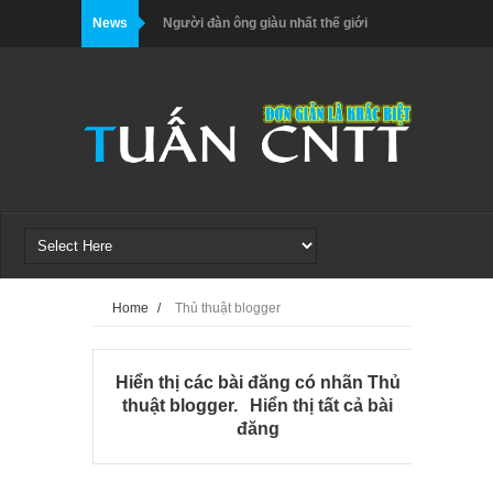
News
Người đàn ông giàu nhất thế giới
Lịch sử tài sản của Elon Musk
Danh sách người giàu mới nhất của
Forbes - 10 người giàu nhất thế giới
Cách sử dụng EasyShare trong 5
bước đơn giản
Người dùng sẽ phải trả 8 USD/tháng
Home
/
Thủ thuật blogger
để có tick xanh trên Twitter
Hiển thị các bài đăng có nhãn
Thủ
Chuyển đổi số quốc gia, phát triển
thuật blogger
.
Hiển thị tất cả bài
đăng
chính phủ số, kinh tế số và xã hội số
5 cách giúp bạn thiết kế thiệp cưới