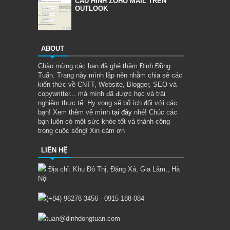
CẤU HÌNH ZOHO MAIL TRÊN
OUTLOOK
ABOUT
Chào mừng các bạn đã ghé thăm Đinh Đồng
Tuấn. Trang này mình lập nên nhằm chia sẻ các
kiến thức về CNTT, Website, Blogger, SEO và
copywritter... mà mình đã được học và trải
nghiệm thực tế. Hy vọng sẽ bổ ích đối với các
bạn! Xem thêm về mình
tại đây
nhé! Chúc các
bạn luôn có một sức khỏe tốt và thành công
trong cuộc sống! Xin cảm ơn
LIÊN HỆ
Địa chỉ: Khu Đô Thị, Đặng Xá, Gia Lâm,, Hà
Nội
(+84) 96278 3456 - 0915 188 084
tuan@dinhdongtuan.com