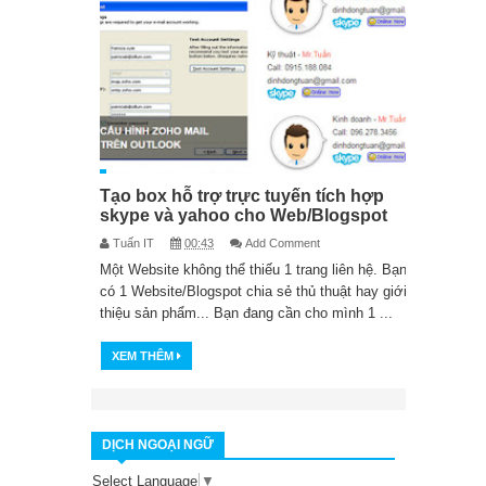
Ransomware BlackCat là gì? Cách
ngăn chặn ra sao?
Thiết bị thông minh biến xe đạp
thành xe đạp điện trong 30 giây
Tạo box hỗ trợ trực tuyến tích hợp
Tìm hiểu về 2 chế độ Memory Saver
skype và yahoo cho Web/Blogspot
Tuấn IT
00:43
Add Comment
và Energy Saver mới của Chrome
Một Website không thể thiếu 1 trang liên hệ. Bạn
có 1 Website/Blogspot chia sẻ thủ thuật hay giới
"Xe chạy bằng năng lượng hydro"
thiệu sản phẩm... Bạn đang cần cho mình 1 ...
đang có mặt trên thị trường, không
XEM THÊM
cần đổ xăng và sạc điện, liệu có thể
thay thế xe điện hai bánh? Bạn nghĩ
DỊCH NGOẠI NGỮ
sao?
Select Language
▼