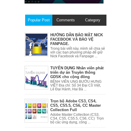
Popular Post
Comments
Category
HƯỚNG DẪN BẢO MẬT NICK
FACEBOOK VÀ BẢO VỆ
FANPAGE.
Trong bài viết này, mình sẽ chia sẻ
với các bạn phương pháp để giữ
Nick Facebook và Fanpage ...
TUYỂN DỤNG Nhân viên phát
triển dự án Truyền thông
GDSK cho cộng đồng
BỆNH VIÊN UNG BƯỚU HƯNG
VIỆT Địa chỉ: Số 34 Đại Cồ Việt,
Lê Đại Hành, Hai Bà ...
Trọn bộ Adobe CS3, CS4,
CS5, CS5.5, CS6, CC Master
Collection Full
Adobe Master Collection (CS3,
CS4, CS5, CS5.5, CS6, CC) Trọn
bộ các ứng dụng, công ...