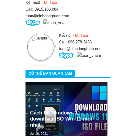
Kỹ thuật -
Mr.Tuấn
Call: 0915.188.084
tuan@dinhdongtuan.com
Kết nối -
Mr.Tuấn
Call: 096.278.3456
tuan@dinhdongtuan.com
CÓ THỂ BẠN QUAN TÂM
Cách tải Windows 11,
download ISO Win 11 mới
nhất
Jul 16, 2021