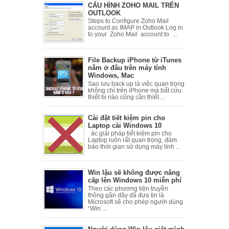
CẤU HÌNH ZOHO MAIL TRÊN
OUTLOOK
Steps to Configure Zoho Mail
account as IMAP in Outlook Log in
to your Zoho Mail account to ...
File Backup iPhone từ iTunes
nẳm ở đâu trên máy tính
Windows, Mac
Sao lưu back up là việc quan trọng
không chỉ trên iPhone mà bất cứu
thiết bị nào cũng cần thiết ...
Cài đặt tiết kiệm pin cho
Laptop cài Windows 10
ác giải pháp tiết kiệm pin cho
Laptop luôn rất quan trọng, đảm
bảo thời gian sử dụng máy tính ...
Win lậu sẽ không được nâng
cấp lên Windows 10 miễn phí
Theo các phương tiện truyền
thông gần đây đã đưa tin là
Microsoft sẽ cho phép người dùng
“Win ...