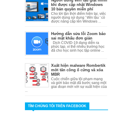
Người dùng Win lậu giật mình
khi được cập nhật Windows
10 bản quyền miễn phí
Cho tới tận thời điểm hiện tại, việc
người dùng sử dụng ' Win lậu ' có
được nâng cấp lên Windows ...
Hướng dẫn sửa lỗi Zoom báo
sai mật khẩu đơn giản
Dịch COVID-19 đang diễn ra
phức tạp, vì thế nhiều trường học
đã cho học sinh học tập online ...
Xuất hiện malware Rombertik
mới tấn công ổ cứng và xóa
MBR
Cuộc chiến giữa tội phạm mạng
và giới bảo mật đã bước sang một
giai đoạn mới với sự xuất hiện của
...
TÌM CHÚNG TÔI TRÊN FACEBOOK