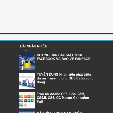
BÀI NGẪU NHIÊN
HƯỚNG DẪN BẢO MẬT NICK
FACEBOOK VÀ BẢO VỆ FANPAGE.
TUYỂN DỤNG Nhân viên phát triển
dự án Truyền thông GDSK cho cộng
đồng
Trọn bộ Adobe CS3, CS4, CS5,
CS5.5, CS6, CC Master Collection
Full