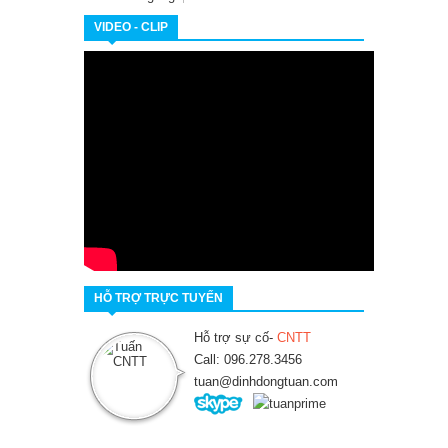
VIDEO - CLIP
Lưu trữ ngũ cốc trong lòng đất, đất
canh tác tiêu chuẩn cao được xây
dựng như thế này (nghiên cứu ban
đầu)
HỖ TRỢ TRỰC TUYẾN
Hỗ trợ sự cố-
CNTT
Call: 096.278.3456
tuan@dinhdongtuan.com